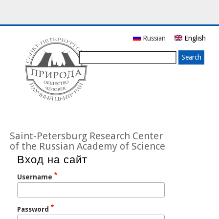
Skip
Russian
English
to
main
Search
content
Saint-Petersburg Research Center
of the Russian Academy of Science
Вход на сайт
Username
Password