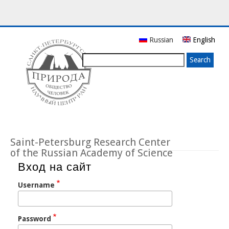
Skip
Russian
English
to
main
Search
content
Saint-Petersburg Research Center
of the Russian Academy of Science
Вход на сайт
Username
Password