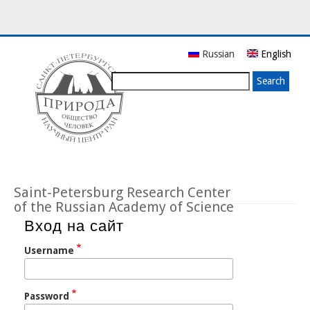
Skip
Russian
English
to
main
Search
content
Saint-Petersburg Research Center
of the Russian Academy of Science
Вход на сайт
Username
Password