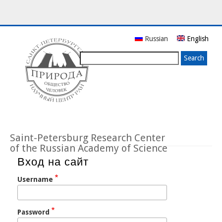
Skip
Russian
English
to
main
Search
content
Saint-Petersburg Research Center
of the Russian Academy of Science
Вход на сайт
Username
Password