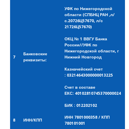
УФК по Нижегородской
области (СПБНЦ РАН ,л/
с.20726Ц57670, л/с
21726Ц57670)
ОКЦ № 1 ВВГУ Банка
России//УФК по
Нижегородской области, г
Банковские
7
Нижний Новгород
реквизиты:
Казначейский счет
: 03214643000000013225
Счет в составе
ЕКС: 40102810745370000024
БИК : 012202102
ИНН 7801000358 / КПП
8
ИНН/КПП
780101001