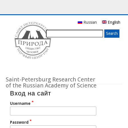
Skip
Russian
English
to
main
Search
content
Saint-Petersburg Research Center
of the Russian Academy of Science
Вход на сайт
Username
Password