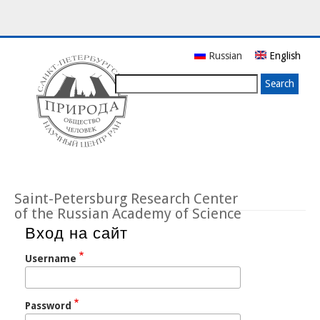
Skip
Russian
English
to
main
Search
content
Saint-Petersburg Research Center
of the Russian Academy of Science
Вход на сайт
Username
Password