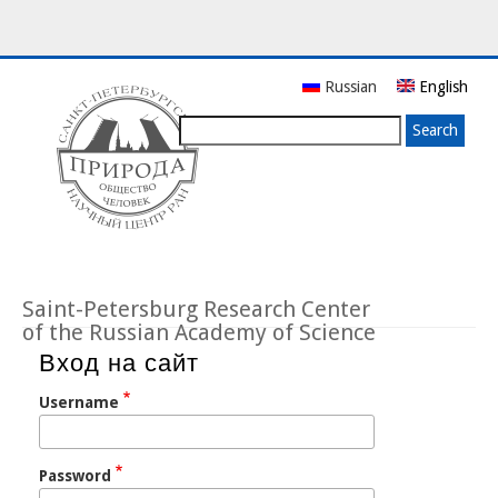
Skip
Russian
English
to
main
Search
content
Saint-Petersburg Research Center
of the Russian Academy of Science
Вход на сайт
Username
Password