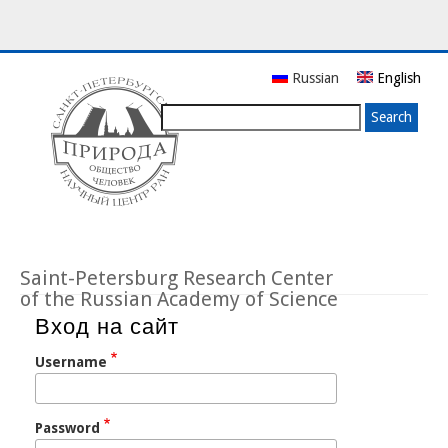
Skip
Russian
English
to
main
Search
content
Saint-Petersburg Research Center
of the Russian Academy of Science
Вход на сайт
Username
Password