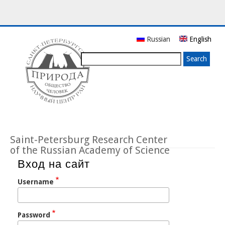
Skip
Russian
English
to
main
Search
content
Saint-Petersburg Research Center
of the Russian Academy of Science
Вход на сайт
Username
Password