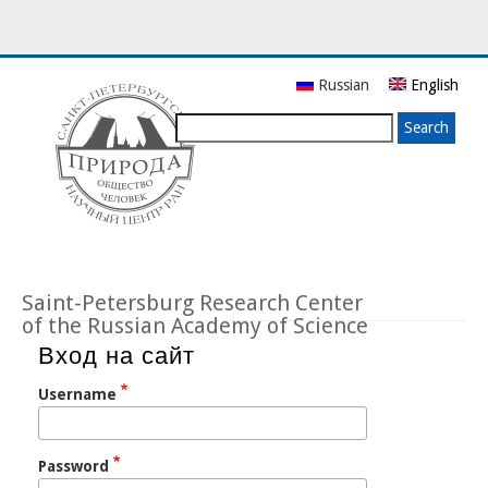
Skip
Russian
English
to
main
Search
content
Saint-Petersburg Research Center
of the Russian Academy of Science
Вход на сайт
Username
Password