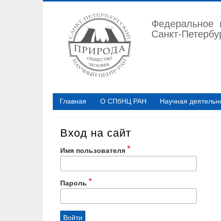
Перейти
к
Федеральное 
основному
Санкт-Петербу
содержанию
Главная
О СПбНЦ РАН
Научная деятельн
Вход на сайт
Имя пользователя
Пароль