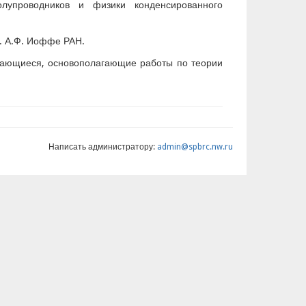
олупроводников и физики конденсированного
м. А.Ф. Иоффе РАН.
дающиеся, основополагающие работы по теории
Написать администратору:
admin@spbrc.nw.ru