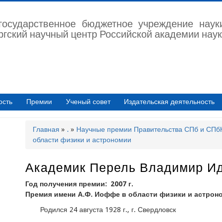
государственное бюджетное учреждение наук
ргский научный центр Российской академии наук
ость
Премии
Ученый совет
Издательская деятельность
Главная
.
Научные премии Правительства СПб и СП
Строка
области физики и астрономии
навигации
Академик Перель Владимир И
Год получения премии
2007 г.
Премия имени А.Ф. Иоффе в области физики и астрон
Родился 24 августа 1928 г., г. Свердловск