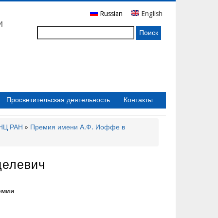
Russian
English
и
Поиск
Просветительская деятельность
Контакты
бНЦ РАН
Премия имени А.Ф. Иоффе в
делевич
омии