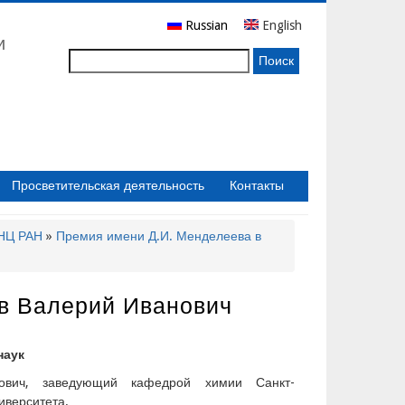
Russian
English
и
Поиск
Просветительская деятельность
Контакты
бНЦ РАН
Премия имени Д.И. Менделеева в
ов Валерий Иванович
наук
нович, заведующий кафедрой химии Санкт-
иверситета.