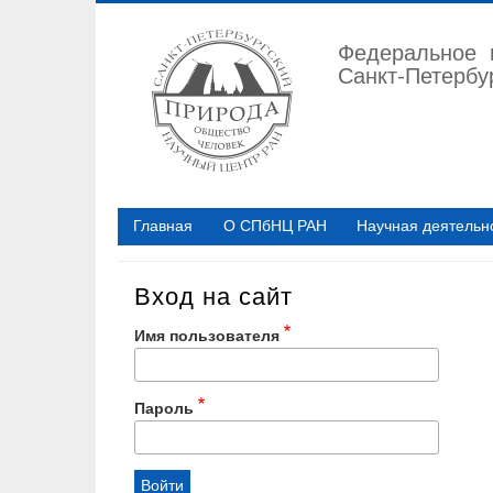
Перейти
к
Федеральное 
основному
Санкт-Петербу
содержанию
Главная
О СПбНЦ РАН
Научная деятельн
Вход на сайт
Имя пользователя
Пароль