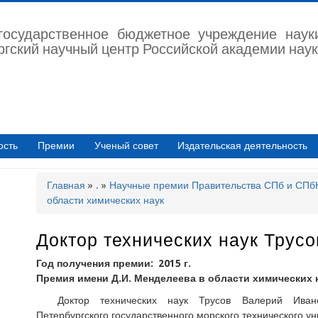
государственное бюджетное учреждение наук
ргский научный центр Российской академии наук
ость
Премии
Ученый совет
Издательская деятельность
Главная
.
Научные премии Правительства СПб и СП
Строка
области химических наук
навигации
Доктор технических наук Трус
Год получения премии
2015 г.
Премия имени Д.И. Менделеева в области химических 
Доктор технических наук Трусов Валерий Ива
Петербургского государственного морского технического ун