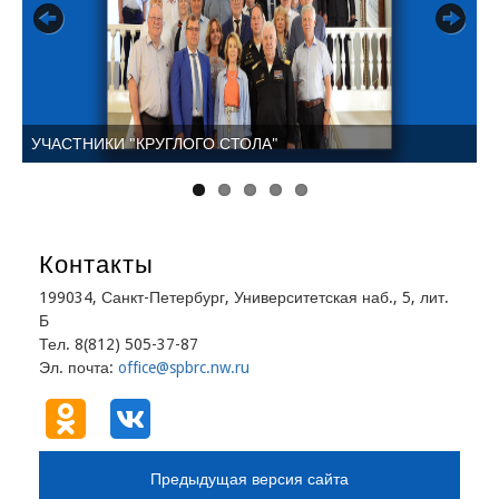
Previous
Next
УЧАСТНИКИ "КРУГЛОГО СТОЛА"
В
Контакты
199034, Санкт-Петербург, Университетская наб., 5, лит.
Б
Тел. 8(812) 505-37-87
Эл. почта:
office@spbrc.nw.ru
Предыдущая версия сайта