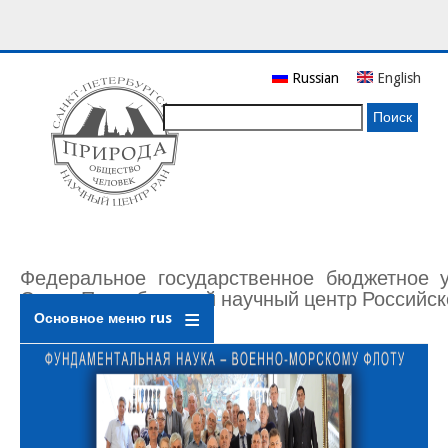
Перейти
Russian
English
к
основному
Поиск
содержанию
Федеральное государственное бюджетное 
Санкт-Петербургский научный центр Российск
Основное меню rus