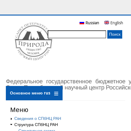
Перейти
Russian
English
к
основному
Поиск
содержанию
Федеральное государственное бюджетное 
Санкт-Петербургский научный центр Российск
Основное меню rus
Меню
Сведения о СПбНЦ РАН
Структура СПбНЦ РАН
Структурная схема