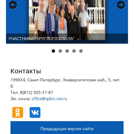
Previous
Next
УЧАСТНИКИ "КРУГЛОГО СТОЛА"
В
Контакты
199034, Санкт-Петербург, Университетская наб., 5, лит.
Б
Тел. 8(812) 505-37-87
Эл. почта:
office@spbrc.nw.ru
Предыдущая версия сайта