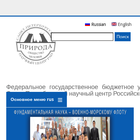
Перейти
Russian
English
к
основному
Поиск
содержанию
Федеральное государственное бюджетное 
Санкт-Петербургский научный центр Российск
Основное меню rus