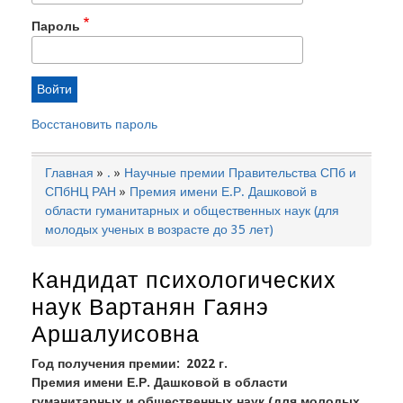
Пароль
Восстановить пароль
Главная
.
Научные премии Правительства СПб и
Строка
СПбНЦ РАН
Премия имени Е.Р. Дашковой в
навигации
области гуманитарных и общественных наук (для
молодых ученых в возрасте до 35 лет)
Кандидат психологических
наук Вартанян Гаянэ
Аршалуисовна
Год получения премии
2022 г.
Премия имени Е.Р. Дашковой в области
гуманитарных и общественных наук (для молодых