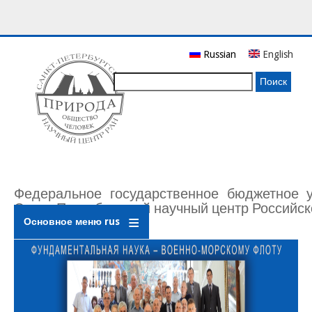
Перейти
Russian
English
к
основному
Поиск
содержанию
Федеральное государственное бюджетное 
Санкт-Петербургский научный центр Российск
Основное меню rus