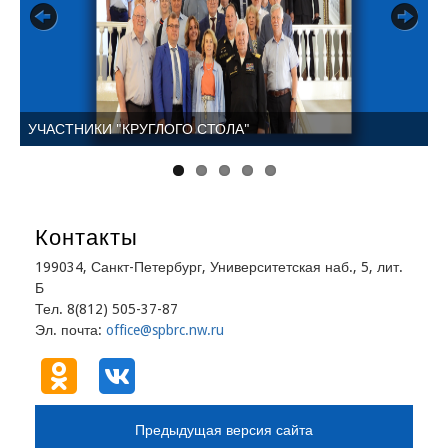
Previous
Next
УЧАСТНИКИ "КРУГЛОГО СТОЛА"
В
Контакты
199034, Санкт-Петербург, Университетская наб., 5, лит.
Б
Тел. 8(812) 505-37-87
Эл. почта:
office@spbrc.nw.ru
Предыдущая версия сайта