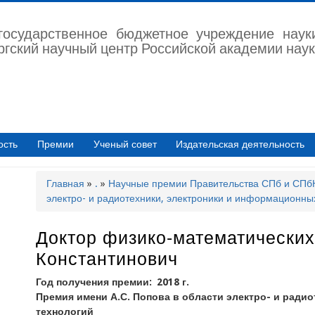
государственное бюджетное учреждение наук
ргский научный центр Российской академии наук
ость
Премии
Ученый совет
Издательская деятельность
Главная
.
Научные премии Правительства СПб и СП
Строка
электро- и радиотехники, электроники и информационны
навигации
Доктор физико-математических
Константинович
Год получения премии
2018 г.
Премия имени А.С. Попова в области электро- и ради
технологий