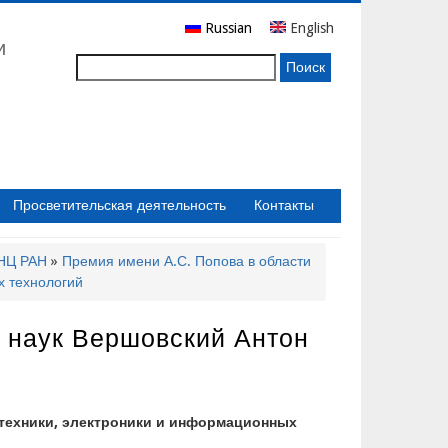
Russian
English
и
Поиск
Просветительская деятельность
Контакты
бНЦ РАН
Премия имени А.С. Попова в области
х технологий
 наук Вершовский Антон
отехники, электроники и информационных