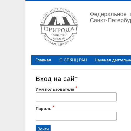
Перейти
к
Федеральное 
основному
Санкт-Петербу
содержанию
Главная
О СПбНЦ РАН
Научная деятельн
Вход на сайт
Имя пользователя
Пароль