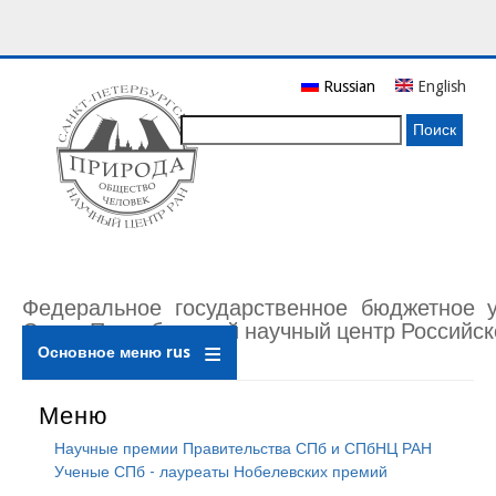
Перейти
Russian
English
к
основному
Поиск
содержанию
Федеральное государственное бюджетное 
Санкт-Петербургский научный центр Российск
Основное меню rus
Меню
Научные премии Правительства СПб и СПбНЦ РАН
Ученые СПб - лауреаты Нобелевских премий