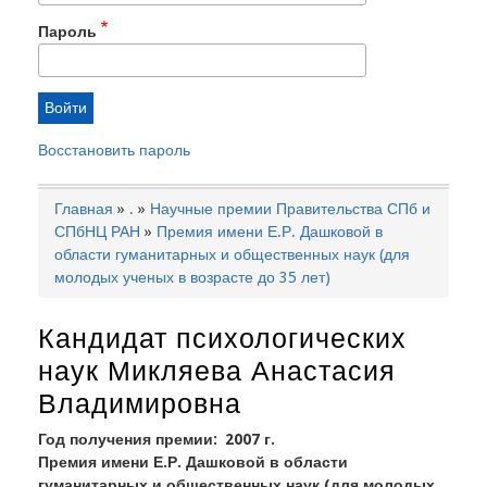
Пароль
Восстановить пароль
Главная
.
Научные премии Правительства СПб и
Строка
СПбНЦ РАН
Премия имени Е.Р. Дашковой в
навигации
области гуманитарных и общественных наук (для
молодых ученых в возрасте до 35 лет)
Кандидат психологических
наук Микляева Анастасия
Владимировна
Год получения премии
2007 г.
Премия имени Е.Р. Дашковой в области
гуманитарных и общественных наук (для молодых