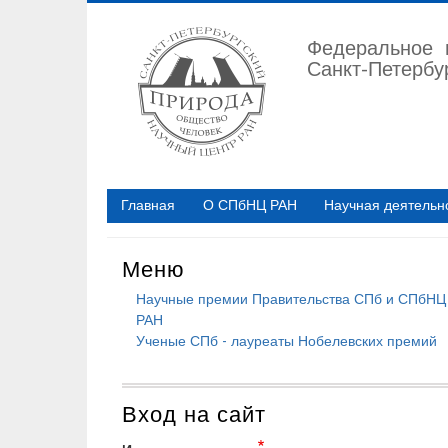
Перейти
к
Федеральное 
основному
Санкт-Петербу
содержанию
Главная
О СПбНЦ РАН
Научная деятельн
Меню
Научные премии Правительства СПб и СПбНЦ
РАН
Ученые СПб - лауреаты Нобелевских премий
Вход на сайт