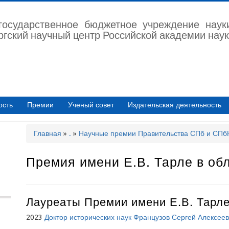
государственное бюджетное учреждение наук
ргский научный центр Российской академии наук
ость
Премии
Ученый совет
Издательская деятельность
Главная
.
Научные премии Правительства СПб и СП
Строка
навигации
Премия имени Е.В. Тарле в об
Лауреаты Премии имени Е.В. Тарл
2023
Доктор исторических наук Французов Сергей Алексее