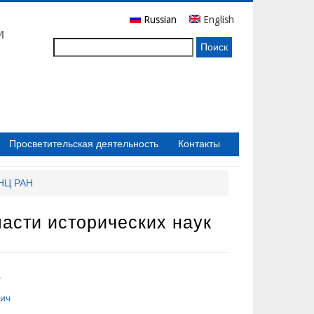
Russian
English
и
Поиск
Просветительская деятельность
Контакты
бНЦ РАН
ласти исторических наук
е
вич