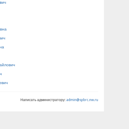
вич
овна
вич
на
хайлович
ч
евич
Написать администратору:
admin@spbrc.nw.ru