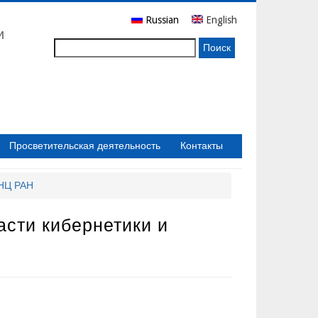
Russian
English
и
Поиск
Просветительская деятельность
Контакты
бНЦ РАН
асти кибернетики и