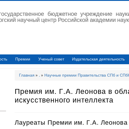
государственное бюджетное учреждение наук
ргский научный центр Российской академии наук
ость
Премии
Ученый совет
Издательская деятельность
Главная
.
Научные премии Правительства СПб и СП
Строка
навигации
Премия им. Г.А. Леонова в обл
искусственного интеллекта
Лауреаты Премии им. Г.А. Леонова