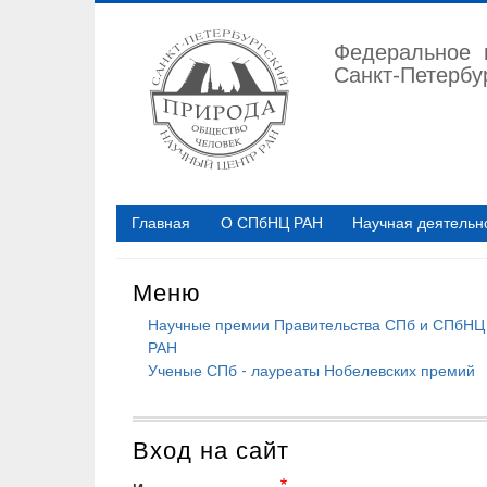
Перейти
к
Федеральное 
основному
Санкт-Петербу
содержанию
Главная
О СПбНЦ РАН
Научная деятельн
Меню
Научные премии Правительства СПб и СПбНЦ
РАН
Ученые СПб - лауреаты Нобелевских премий
Вход на сайт