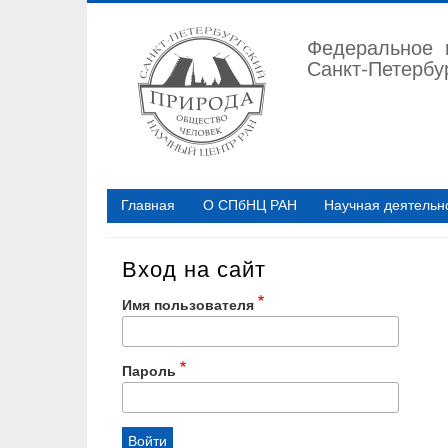
Перейти
к
Федеральное 
основному
Санкт-Петербу
содержанию
Главная
О СПбНЦ РАН
Научная деятельн
Вход на сайт
Имя пользователя
Пароль