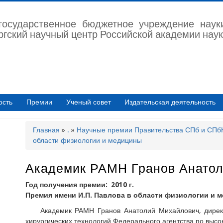
государственное бюджетное учреждение наук
ргский научный центр Российской академии наук
ость
Премии
Ученый совет
Издательская деятельность
Главная
.
Научные премии Правительства СПб и СП
Строка
области физиологии и медицины
навигации
Академик РАМН Гранов Анато
Год получения премии
2010 г.
Премия имени И.П. Павлова в области физиологии и 
Академик РАМН Гранов Анатолий Михайлович, директ
хирургических технологий Федерального агентства по выс